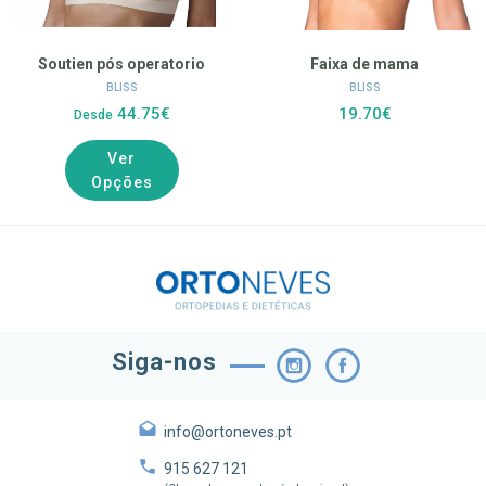
Soutien pós operatorio
Faixa de mama
BLISS
BLISS
44.75€
19.70€
Desde
Ver
Opções
Siga-nos
info@ortoneves.pt
915 627 121