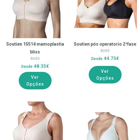
Soutien 15514 mamoplastia
Soutien pós operatorio 2ªfase
BLISS
bliss
44.75€
Desde
BLISS
48.35€
Desde
Ver
Ver
Opções
Opções