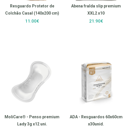
Resguardo Protetor de
Abena fralda slip premium
Colchão Casal (140x200 cm)
XXL2 x10
11.00€
21.90€
MoliCare® - Penso premium
ADA - Resguardos 60x60cm
Lady 3g x12 uni.
x30unid.