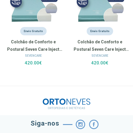
Envio Gratuito
Envio Gratuito
Colchão de Conforto e
Colchão de Conforto e
Postural Seven Care Inject
Postural Seven Care Inject
SEVENCARE
SEVENCARE
Care (200 x 90 x 17 cm)
Care (190 x 90 x 17 cm)
420.00€
420.00€
Siga-nos