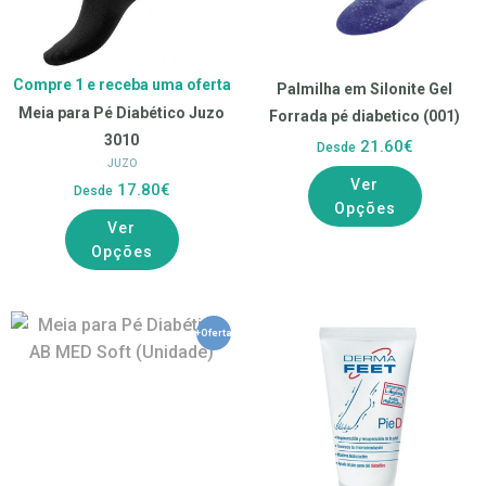
Compre 1 e receba uma oferta
Palmilha em Silonite Gel
Meia para Pé Diabético Juzo
Forrada pé diabetico (001)
3010
21.60€
Desde
JUZO
Ver
17.80€
Desde
Opções
Ver
Opções
+Oferta