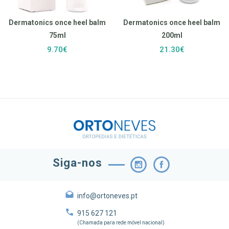
Dermatonics once heel balm
Dermatonics once heel balm
75ml
200ml
9.70€
21.30€
Siga-nos
info@ortoneves.pt
915 627 121
(Chamada para rede móvel nacional)