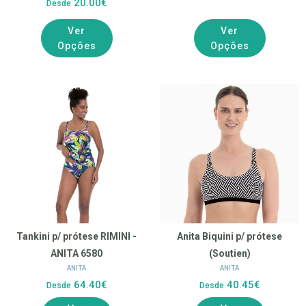
20.00€
Desde
Ver
Ver
Opções
Opções
Tankini p/ prótese RIMINI -
Anita Biquini p/ prótese
ANITA 6580
(Soutien)
ANITA
ANITA
64.40€
40.45€
Desde
Desde