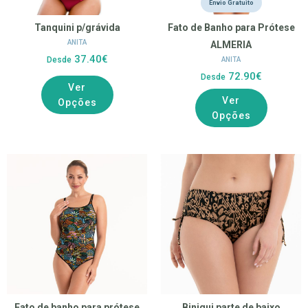
Envio Gratuito
Tanquini p/grávida
Fato de Banho para Prótese
ANITA
ALMERIA
37.40€
Desde
ANITA
72.90€
Desde
Ver
Ver
Opções
Opções
Fato de banho para prótese
Biniqui parte de baixo